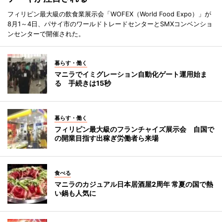
フィリピン最大級の飲食業展示会「WOFEX（World Food Expo）」が
8月1～4日、パサイ市のワールドトレードセンターとSMXコンベンショ
ンセンターで開催された。
暮らす・働く
マニラでイミグレーション自動化ゲート運用始ま
る 手続きは15秒
暮らす・働く
フィリピン最大級のフランチャイズ展示会 自国で
の開業目指す出稼ぎ労働者ら来場
食べる
マニラのカジュアル日本居酒屋2周年 常夏の国で熱
い鍋も人気に