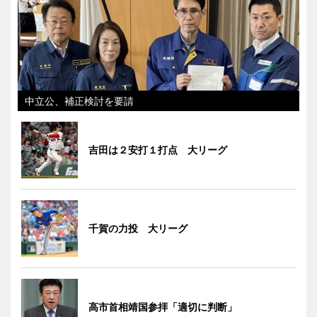
中立公、補正検討を要請
吉田は２安打１打点 大リーグ
千賀の力投 大リーグ
高市首相靖国参拝「適切に判断」