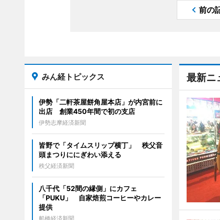
前の
みん経トピックス
最新ニ
伊勢「二軒茶屋餅角屋本店」が内宮前に
出店 創業450年間で初の支店
伊勢志摩経済新聞
皆野で「タイムスリップ横丁」 秩父音
頭まつりににぎわい添える
秩父経済新聞
八千代「52間の縁側」にカフェ
「PUKU」 自家焙煎コーヒーやカレー
提供
船橋経済新聞