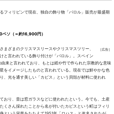
フィリピンで現在、独自の飾り物「パロル」販売が最盛期
ペソ（＝約16,900円）
さまざまのクリスマスリースやクリスマスツリー、
［広告］
けと言われている飾り付けが「パロル」。スペイン
前の由来と言われており、もとは紙や竹で作られた宗教的な意味
星をイメージしたものと言われている。現在では鮮やかな色
り、光を通す美しい「カピス」という貝殻が材料に使われ
ており、昔は窓ガラスなどに使われたという。今でも、土産
たくさん採れたことから名が付いたカピスという町はフィリ
身という栄誉をたたえて1951年「ロハス」と改名されたが、