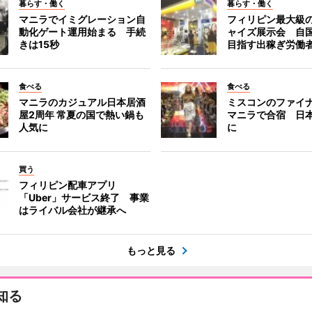
暮らす・働く
暮らす・働く
マニラでイミグレーション自
フィリピン最大級
動化ゲート運用始まる 手続
ャイズ展示会 自
きは15秒
目指す出稼ぎ労働
食べる
食べる
マニラのカジュアル日本居酒
ミスコンのファイ
屋2周年 常夏の国で熱い鍋も
マニラで合宿 日
人気に
に
買う
フィリピン配車アプリ
「Uber」サービス終了 事業
はライバル会社が継承へ
もっと見る
知る