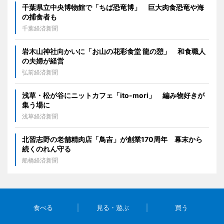
千葉県立中央博物館で「ちば恐竜博」 巨大肉食恐竜や海
の捕食者も
千葉経済新聞
岩木山神社向かいに「お山の花彩食堂 龍の憩」 和食職人
の夫婦が経営
弘前経済新聞
浅草・松が谷にニットカフェ「ito-mori」 編み物好きが
集う場に
浅草経済新聞
北習志野の老舗精肉店「鳥吉」が創業170周年 幕末から
続くのれん守る
船橋経済新聞
食べる
見る・遊ぶ
買う