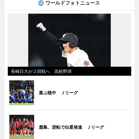
ワールドフォトニュース
長崎日大が２回戦へ 高校野球
喜ぶ植中 Ｊリーグ
鹿島、逆転で白星発進 Ｊリーグ