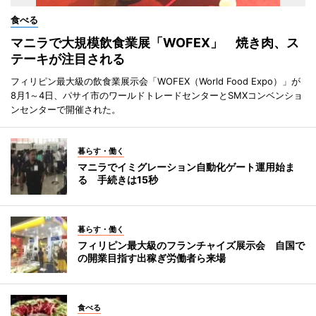
食べる
マニラで大規模飲食業展「WOFEX」 焼き肉、ス
テーキが注目される
フィリピン最大級の飲食業展示会「WOFEX（World Food Expo）」が
8月1～4日、パサイ市のワールドトレードセンターとSMXコンベンショ
ンセンターで開催された。
暮らす・働く
マニラでイミグレーション自動化ゲート運用始ま
る 手続きは15秒
暮らす・働く
フィリピン最大級のフランチャイズ展示会 自国で
の開業目指す出稼ぎ労働者ら来場
食べる