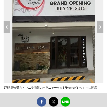
5万世帯が暮らすマニラ南部のパラニャーケ市BFHomeビレッジ内に開店