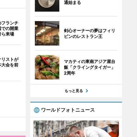
通始まる
のフランチ
国での開業
剣心オーナーの夢はフィリ
者ら来場
ピンのレストラン王
ナリストが
マカティの東南アジア屋台
本大会を前
飯「クライングタイガー」
2周年
もっと見る
ワールドフォトニュース