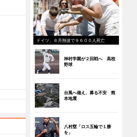
ドイツ、６月熱波で９６００人死亡
神村学園が２回戦へ 高校
野球
台風へ備え、募る不安 熊
本地震
八村塁「ロス五輪で１勝
を」