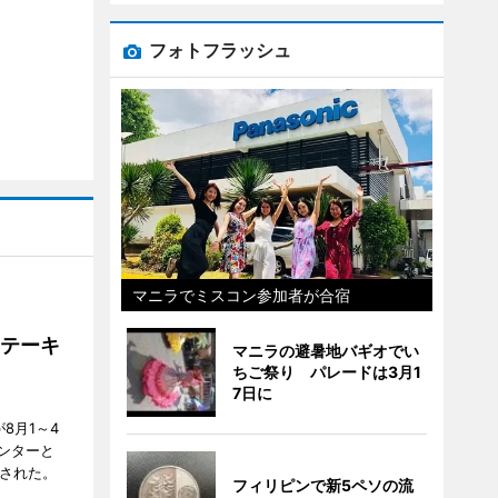
フォトフラッシュ
マニラでミスコン参加者が合宿
ステーキ
マニラの避暑地バギオでい
ちご祭り パレードは3月1
7日に
が8月1～4
ンターと
催された。
フィリピンで新5ペソの流