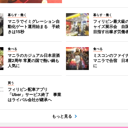
暮らす・働く
暮らす・働く
マニラでイミグレーション自
フィリピン最大級
動化ゲート運用始まる 手続
ャイズ展示会 自
きは15秒
目指す出稼ぎ労働
食べる
食べる
マニラのカジュアル日本居酒
ミスコンのファイ
屋2周年 常夏の国で熱い鍋も
マニラで合宿 日
人気に
に
買う
フィリピン配車アプリ
「Uber」サービス終了 事業
はライバル会社が継承へ
もっと見る