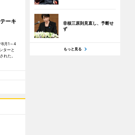
ステーキ
非核三原則見直し、予断せ
ず
が8月1～4
もっと見る
ンターと
催された。