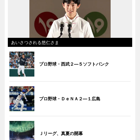
あいさつされる悠仁さま
プロ野球・西武２―５ソフトバンク
プロ野球・ＤｅＮＡ２―１広島
Ｊリーグ、真夏の開幕