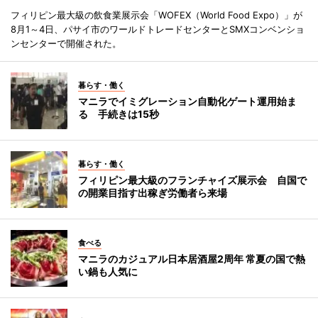
フィリピン最大級の飲食業展示会「WOFEX（World Food Expo）」が
8月1～4日、パサイ市のワールドトレードセンターとSMXコンベンショ
ンセンターで開催された。
暮らす・働く
マニラでイミグレーション自動化ゲート運用始ま
る 手続きは15秒
暮らす・働く
フィリピン最大級のフランチャイズ展示会 自国で
の開業目指す出稼ぎ労働者ら来場
食べる
マニラのカジュアル日本居酒屋2周年 常夏の国で熱
い鍋も人気に