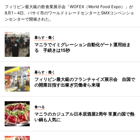
フィリピン最大級の飲食業展示会「WOFEX（World Food Expo）」が
8月1～4日、パサイ市のワールドトレードセンターとSMXコンベンショ
ンセンターで開催された。
暮らす・働く
マニラでイミグレーション自動化ゲート運用始ま
る 手続きは15秒
暮らす・働く
フィリピン最大級のフランチャイズ展示会 自国で
の開業目指す出稼ぎ労働者ら来場
食べる
マニラのカジュアル日本居酒屋2周年 常夏の国で熱
い鍋も人気に