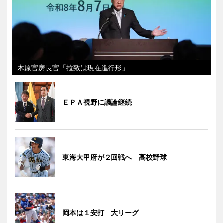
木原官房長官「拉致は現在進行形」
ＥＰＡ視野に議論継続
東海大甲府が２回戦へ 高校野球
岡本は１安打 大リーグ