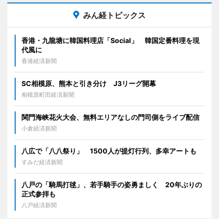
みん経トピックス
香港・九龍塘に韓国料理店「Social」 韓国定番料理を現
代風に
香港経済新聞
SC相模原、熊本と引き分け J3リーグ開幕
相模原町田経済新聞
関門海峡花火大会、無料エリアなしの門司側をライブ配信
小倉経済新聞
八広で「八八祭り」 1500人が提灯行列、多幸アートも
すみだ経済新聞
八戸の「騎馬打毬」、若手騎手の姿勇ましく 20年ぶりの
正式参拝も
八戸経済新聞