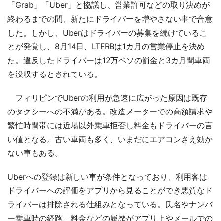
「Grab」「Uber」と協議し、営業許可などの取り決めが
終わるまでの間、新たにドライバーを増やさない事で合意
した。しかし、Uberはドライバーの募集を続けているこ
とが発覚し、8月14日、LTFRBは1カ月の営業停止を決め
た。違反したドライバーは12万ペソの罰金と3カ月間車両
を没収するとされている。
フィリピンでUberの利用が急速に広がった原因は既存
のタクシーへの不満がある。改造メーターでの高額請求や
繁忙時間帯には近場以外乗車拒否し料金もドライバーの言
い値となる。古い車両も多く、いまだにエアコンさえ効か
ない車もある。
Uberへの登録は新しい車が条件となっており、利用客は
ドライバーへの評価をアプリから見ることができ悪質なド
ライバーは排除される仕組みとなっている。氏名やナンバ
ー乗車時の経路、料金などの履歴がアプリ上やメールでの