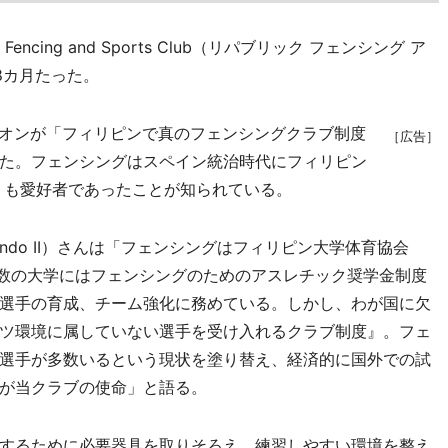
ncing and Sports Club（リパブリック フェンシング ア
8カ月たった。
オンが「フィリピンで真のフェンシングクラブ制度
［広告］
た。フェンシングはスペイン統治時代にフィリピン
」も愛好者であったことが知られている。
rando II）さんは「フェンシングはフィリピン大学体育協会
有数の大学にはフェンシングのためのアスレチック奨学金制度
選手の育成、チーム強化に務めている。しかし、わが国に欠
ツ環境に属していない選手を受け入れるクラブ制度』。フェ
選手が多数いるという現状を塗り替え、経済的に国外での試
が当クラブの使命」と語る。
するために必要器具を取りそろえ、練習しやすい環境を整え