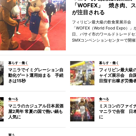
「WOFEX」 焼き肉、
が注目される
フィリピン最大級の飲食業展示会
「WOFEX（World Food Expo）」
日、パサイ市のワールドトレードセ
SMXコンベンションセンターで開
暮らす・働く
暮らす・働く
マニラでイミグレーション自
フィリピン最大級
動化ゲート運用始まる 手続
ャイズ展示会 自
きは15秒
目指す出稼ぎ労働
食べる
食べる
マニラのカジュアル日本居酒
ミスコンのファイ
屋2周年 常夏の国で熱い鍋も
マニラで合宿 日
人気に
に
買う