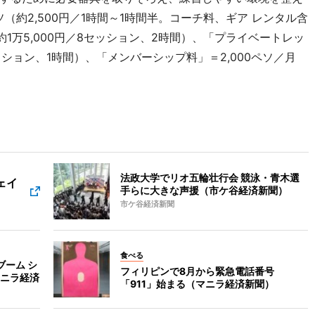
ソ（約2,500円／1時間～1時間半。コーチ料、ギア レンタル含
約1万5,000円／8セッション、2時間）、「プライベートレッ
8セッション、1時間）、「メンバーシップ料」＝2,000ペソ／月
法政大学でリオ五輪壮行会 競泳・青木選
フェイ
手らに大きな声援（市ケ谷経済新聞）
市ケ谷経済新聞
食べる
ーム シ
フィリピンで8月から緊急電話番号
ニラ経済
「911」始まる（マニラ経済新聞）