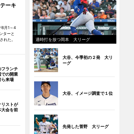
ステーキ
が8月1～4
ンターと
適時打を放つ岡本 大リーグ
催された。
大谷、今季初の２発 大リ
ーグ
のフランチ
国での開業
者ら来場
大谷、イメージ調査で１位
ナリストが
本大会を前
先発した菅野 大リーグ