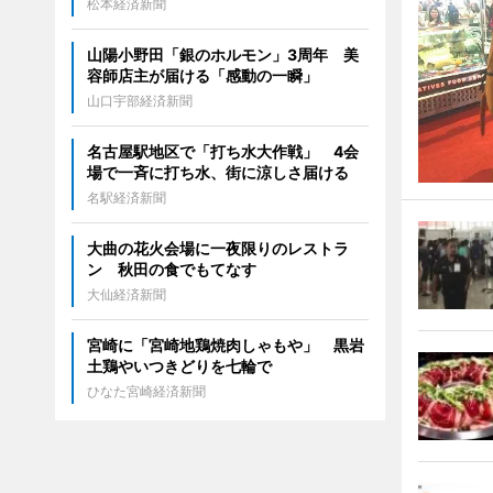
松本経済新聞
山陽小野田「銀のホルモン」3周年 美
容師店主が届ける「感動の一瞬」
山口宇部経済新聞
名古屋駅地区で「打ち水大作戦」 4会
場で一斉に打ち水、街に涼しさ届ける
名駅経済新聞
大曲の花火会場に一夜限りのレストラ
ン 秋田の食でもてなす
大仙経済新聞
宮崎に「宮崎地鶏焼肉しゃもや」 黒岩
土鶏やいつきどりを七輪で
ひなた宮崎経済新聞