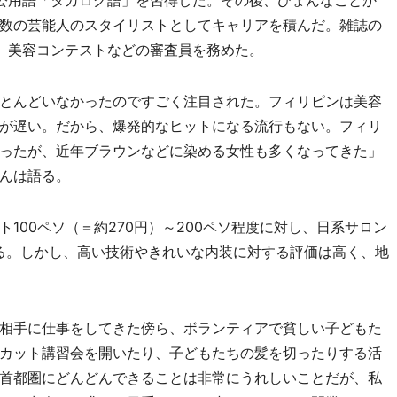
公用語「タガログ語」を習得した。その後、ひょんなことか
数の芸能人のスタイリストとしてキャリアを積んだ。雑誌の
、美容コンテストなどの審査員を務めた。
とんどいなかったのですごく注目された。フィリピンは美容
が遅い。だから、爆発的なヒットになる流行もない。フィリ
ったが、近年ブラウンなどに染める女性も多くなってきた」
んは語る。
00ペソ（＝約270円）～200ペソ程度に対し、日系サロン
なる。しかし、高い技術やきれいな内装に対する評価は高く、地
相手に仕事をしてきた傍ら、ボランティアで貧しい子どもた
カット講習会を開いたり、子どもたちの髪を切ったりする活
首都圏にどんどんできることは非常にうれしいことだが、私