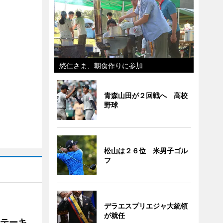
悠仁さま、朝食作りに参加
青森山田が２回戦へ 高校
野球
松山は２６位 米男子ゴル
フ
デラエスプリエジャ大統領
が就任
ステーキ