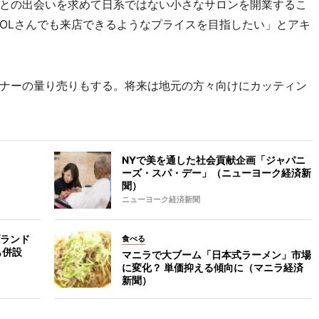
との出会いを求めて日系ではない小さなサロンを開業するこ
OLさんでも来店できるようなプライスを目指したい」とアキ
ナーの量り売りもする。将来は地元の方々向けにカッティン
NYで美を通した社会貢献企画「ジャパニ
ーズ・スパ・デー」（ニューヨーク経済新
聞）
ニューヨーク経済新聞
ランド
食べる
も併設
マニラで大ブーム「日本式ラーメン」市場
に変化？ 単価抑える傾向に（マニラ経済
新聞）