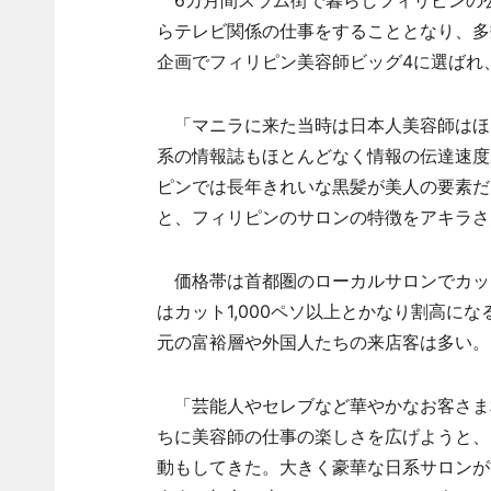
6カ月間スラム街で暮らしフィリピンの
らテレビ関係の仕事をすることとなり、多
企画でフィリピン美容師ビッグ4に選ばれ
「マニラに来た当時は日本人美容師はほ
系の情報誌もほとんどなく情報の伝達速度
ピンでは長年きれいな黒髪が美人の要素だ
と、フィリピンのサロンの特徴をアキラさ
価格帯は首都圏のローカルサロンでカット1
はカット1,000ペソ以上とかなり割高に
元の富裕層や外国人たちの来店客は多い。
「芸能人やセレブなど華やかなお客さま
ちに美容師の仕事の楽しさを広げようと、
動もしてきた。大きく豪華な日系サロンが