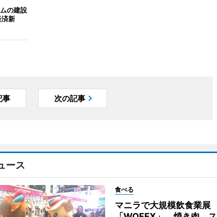
ムの建設
経済新
記事
次の記事
ュース
食べる
マニラで大規模飲食業展
「WOFEX」 焼き肉、