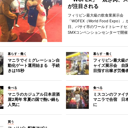
が注目される
フィリピン最大級の飲食業展示会
「WOFEX（World Food Expo）」
日、パサイ市のワールドトレードセ
SMXコンベンションセンターで開
暮らす・働く
暮らす・働く
マニラでイミグレーション自
フィリピン最大級
動化ゲート運用始まる 手続
ャイズ展示会 自
きは15秒
目指す出稼ぎ労働
食べる
食べる
マニラのカジュアル日本居酒
ミスコンのファイ
屋2周年 常夏の国で熱い鍋も
マニラで合宿 日
人気に
に
買う