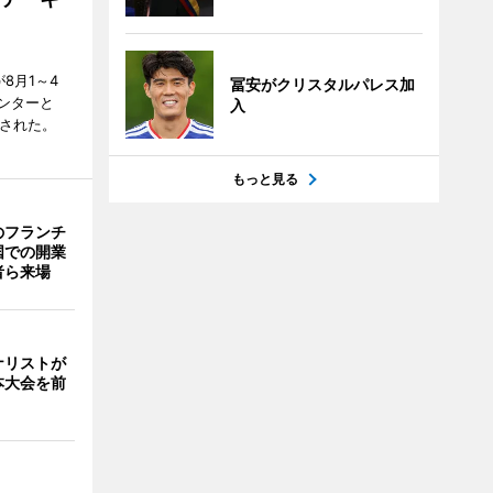
が8月1～4
冨安がクリスタルパレス加
ンターと
入
催された。
もっと見る
のフランチ
国での開業
者ら来場
ナリストが
本大会を前