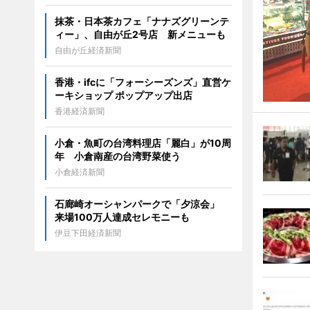
抹茶・日本茶カフェ「ナナズグリーンテ
ィー」、自由が丘2号店 新メニューも
自由が丘経済新聞
香港・ifcに「フォーシーズンズ」直営ケ
ーキショップ ポップアップ出店
香港経済新聞
小倉・魚町の台湾料理店「麗白」が10周
年 小倉南産の台湾野菜使う
小倉経済新聞
石廊崎オーシャンパークで「夕涼会」
来場100万人達成セレモニーも
伊豆下田経済新聞