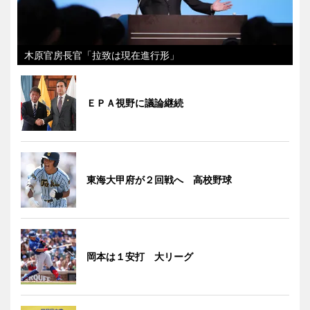
木原官房長官「拉致は現在進行形」
ＥＰＡ視野に議論継続
東海大甲府が２回戦へ 高校野球
岡本は１安打 大リーグ