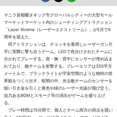
マニラ首都圏タギッグ市グローバルシティーの大型モール
マーケットマーケット内のシューティングアトラクション
「Lazer Xtreme（レーザーエクストリーム）」が5月で6
周年を迎えた。
同アトラクションは、チョッキを着用しレーザーガン片
手に実際に撃ち合うゲーム。LEDで色分けされたチームに
分かれてプレーする。肩・胸・背中にセンサーが埋め込ま
れており、敵チームを射撃する。プレーエリアは350平方
メートルで、ブラックライトが宇宙空間のような独特の世
界観をつくり出す。暗闇の中、光る敵チームのセンサーを
狙い引き金を引くと黄色や緑のレーザー光線が飛び交う。
迫力あるBGMとスモーク等の演出がゲームを盛り上げ
る。
プレー時間は15分間で、個人とチーム両方の得点を競い