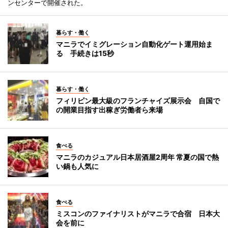
ンセンターで開催された。
暮らす・働く
マニラでイミグレーション自動化ゲート運用始ま
る 手続きは15秒
暮らす・働く
フィリピン最大級のフランチャイズ展示会 自国で
の開業目指す出稼ぎ労働者ら来場
食べる
マニラのカジュアル日本居酒屋2周年 常夏の国で熱
い鍋も人気に
食べる
ミスコンのファイナリストがマニラで合宿 日本大
会を前に